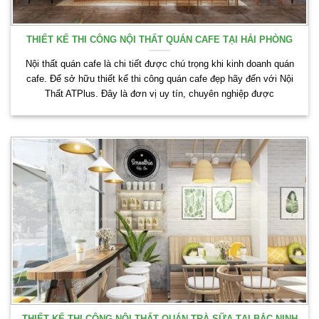
THIẾT KẾ THI CÔNG NỘI THẤT QUÁN CAFE TẠI HẢI PHÒNG
Nội thất quán cafe là chi tiết được chú trọng khi kinh doanh quán
cafe. Để sở hữu thiết kế thi công quán cafe đẹp hãy đến với Nội
Thất ATPlus. Đây là đơn vị uy tín, chuyên nghiệp được
THIẾT KẾ THI CÔNG NỘI THẤT QUÁN TRÀ SỮA TẠI BẮC NINH