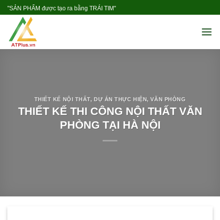
Skip
"SẢN PHẨM được tạo ra bằng TRÁI TIM"
to
content
THIẾT KẾ NỘI THẤT
,
DỰ ÁN THỰC HIỆN
,
VĂN PHÒNG
THIẾT KẾ THI CÔNG NỘI THẤT VĂN
PHÒNG TẠI HÀ NỘI