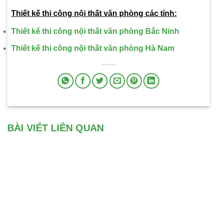
Thiết kế thi công nội thất văn phòng các tỉnh:
Thiết kế thi công nội thất văn phòng Bắc Ninh
Thiết kế thi công nội thất văn phòng Hà Nam
BÀI VIẾT LIÊN QUAN
T KẾ NHÀ PHỐ NHÀ
THIẾT KẾ NHÀ HÀNG TẠI
ỐNG ĐẸP
HỒ NÚI CỐC