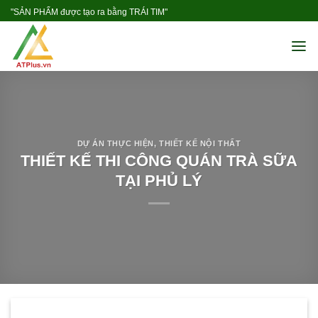
Skip
"SẢN PHẨM được tạo ra bằng TRÁI TIM"
to
content
DỰ ÁN THỰC HIỆN
,
THIẾT KẾ NỘI THẤT
THIẾT KẾ THI CÔNG QUÁN TRÀ SỮA
TẠI PHỦ LÝ