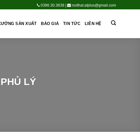
0386.30.3838
|
noithat.atplus@gmail.com
XƯỞNG SẢN XUẤT
BÁO GIÁ
TIN TỨC
LIÊN HỆ
 PHỦ LÝ