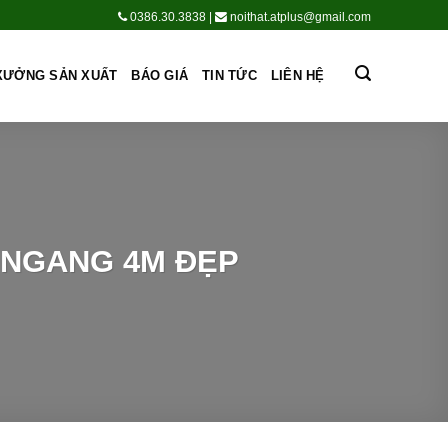
0386.30.3838
|
noithat.atplus@gmail.com
XƯỞNG SẢN XUẤT
BÁO GIÁ
TIN TỨC
LIÊN HỆ
 NGANG 4M ĐẸP