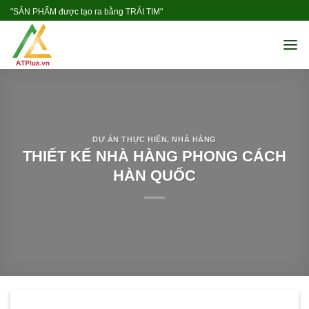
Skip
"SẢN PHẨM được tạo ra bằng TRÁI TIM"
to
content
DỰ ÁN THỰC HIỆN
,
NHÀ HÀNG
THIẾT KẾ NHÀ HÀNG PHONG CÁCH
HÀN QUỐC