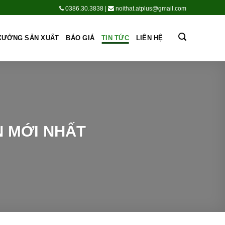
0386.30.3838
|
noithat.atplus@gmail.com
XƯỞNG SẢN XUẤT
BÁO GIÁ
TIN TỨC
LIÊN HỆ
N MỚI NHẤT