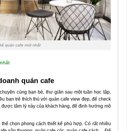
 kế quán cafe mới nhất
 nhất
 doanh quán cafe
 chuyện cùng bạn bè, thư giãn sau một tuần học tập,
ều bạn trẻ thích thú với quán cafe view đẹp, để check
t được tâm lý này của khách hàng, để định hướng mô
 thể chọn phong c
ách
thiết kế
phù
hợp. Có rất nhiều
cafe sân thượng,
quán cafe cóc
, quán cafe sách…
Để