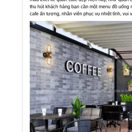
thu hút khách hàng bạn cần một menu đồ uống n
cafe ấn tượng, nhân viên phục vụ nhiệt tình, vui